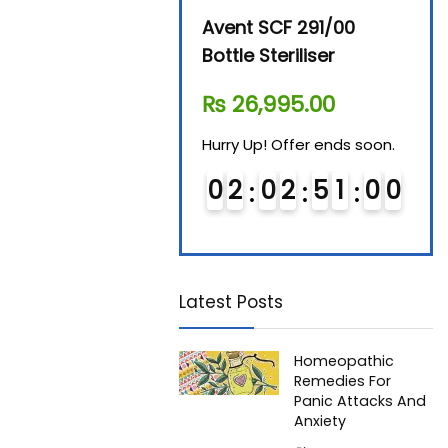
Beurer By-76 Digital
Avent SCF 291/00
Beur
Steam Sterilizer
Bottle Steriliser
Foo
₨
11,610.00
₨
26,995.00
₨
7
Hurry Up! Offer ends soon.
Hurry Up! Offer ends soon.
Hurry
0
1
0
2
5
0
5
9
0
2
0
2
5
0
5
9
0
Latest Posts
Homeopathic
Remedies For
Panic Attacks And
Anxiety