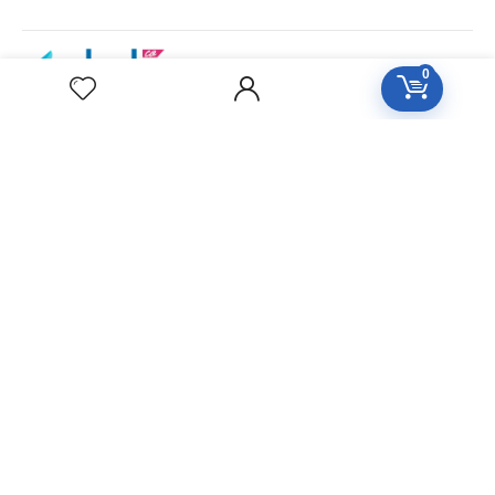
0
Our aim is to provide personalized, high quality care on an
as needed or preventative basis. We work together to
serve your entire family for your health concerns in all
stages of life. Serve your entire family for your health
concerns in all stages of life.
HOMEOPATHY
Diseases Group
Symptoms Group